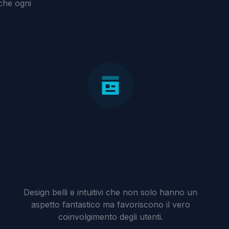
che ogni
Polski
Progettazione dell'Interfaccia
Utente ed Esperienza Utente
(UI/UX)
Design belli e intuitivi che non solo hanno un
aspetto fantastico ma favoriscono il vero
coinvolgimento degli utenti.