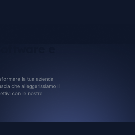
Software e
sformare la tua azienda
ascia che alleggerissiamo il
ettivi con le nostre