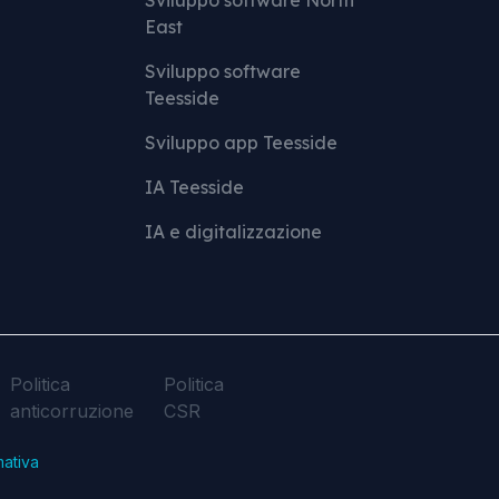
Sviluppo software North
East
Sviluppo software
Teesside
Sviluppo app Teesside
IA Teesside
IA e digitalizzazione
Politica
Politica
anticorruzione
CSR
mativa