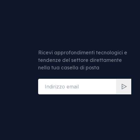
aci
Newsletter
Ricevi approfondimenti tecnologici e
88 750
tendenze del settore direttamente
nella tua casella di posta
uk.com