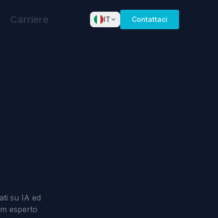
Carriere
IT
Contattaci
English
Dansk
Norsk
,
Deutsch
Español
zi
Français
Nederlands
Svenska
Italiano
ati su IA ed
eam esperto
Português