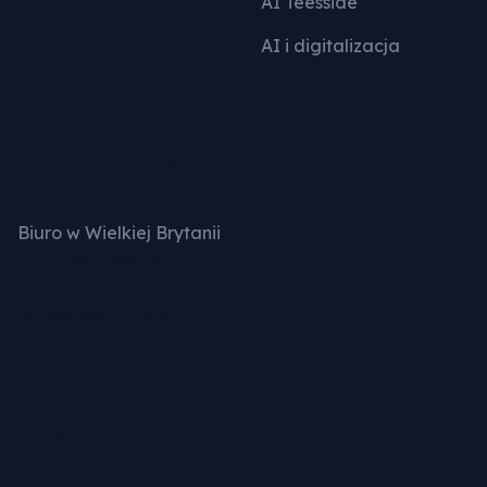
AI Teesside
AI i digitalizacja
Skontaktuj sie
Biuro w Wielkiej Brytanii
+(44)1642 688 750
hello@mcd-uk.com
Newsletter