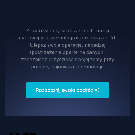
je w Państwa własnych danych, a gdy wymaga
tego wrażliwość danych, wdrażamy prywatne
Przyspiesz wzrost dzięki
modele LLM on-premise.
innowacjom napedzanym AI
Zrób nastepny krok w transformacji
cyfrowej poprzez integracje rozwiązan AI.
Ulepsz swoje operacje, napedzaj
spostrzezenia oparte na danych i
zabezpiecz przyszłosc swojej firmy przy
pomocy najnowszej technologii.
Rozpocznij swoja podróż AI