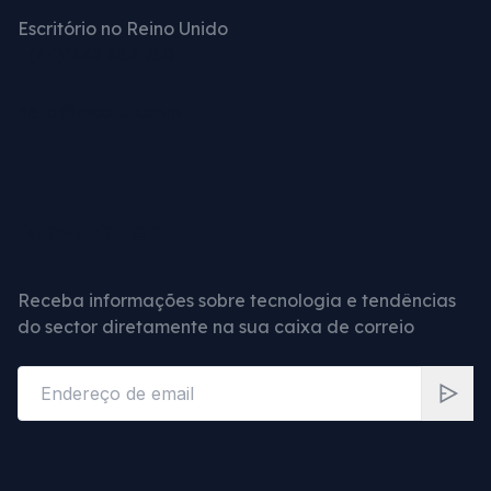
Escritório no Reino Unido
+(44)1642 688 750
hello@mcd-uk.com
Newsletter
Receba informações sobre tecnologia e tendências
do sector diretamente na sua caixa de correio