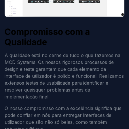
Compromisso com a
Qualidade
A qualidade está no cerne de tudo o que fazemos na
MCD Systems. Os nossos rigorosos processos de
design e teste garantem que cada elemento da
interface de utilizador é polido e funcional. Realizamos
extensos testes de usabilidade para identificar e
resolver quaisquer problemas antes da
implementação final.
O nosso compromisso com a excelência significa que
pode confiar em nós para entregar interfaces de
utilizador que são não só belas, como também