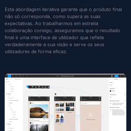
Esta abordagem iterativa garante que o produto final
não só corresponde, como supera as suas
expectativas. Ao trabalharmos em estreita
colaboração consigo, asseguramos que o resultado
final é uma interface de utilizador que reflete
verdadeiramente a sua visão e serve os seus
utilizadores de forma eficaz.