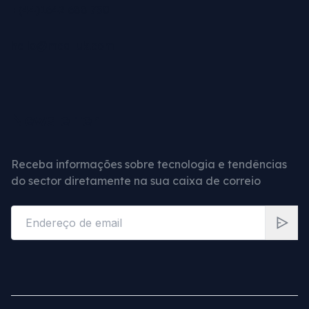
+(44)1642 688 750
hello@mcd-uk.com
Newsletter
Receba informações sobre tecnologia e tendências
do sector diretamente na sua caixa de correio