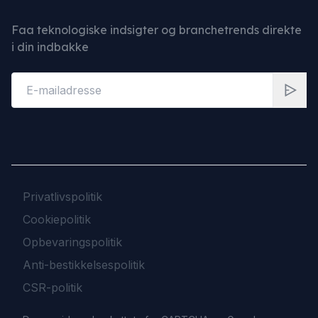
Faa teknologiske indsigter og branchetrends direkte
i din indbakke
Privatlivspolitik
Cookiepolitik
Opbevaringspolitik
Anti-bestikkelsespolitik
CSR-politik