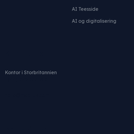
AI Teesside
AI og digitalisering
Kontakt os
Kontor i Storbritannien
+(44)1642 688 750
hello@mcd-uk.com
Nyhedsbrev