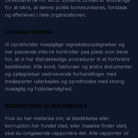
Direktoererne for MCD Systems Limited er ansvarlige
for at sikre, at denne politik kommunikeres, forstaas
og efterleves i hele organisationen.
JOURNALFOEERING
Vi opretholder noejagtige regnskabsoptegnelser og
har passende interne kontroller paa plads som bevis
for, at vi har tilstraekkelige procedurer til at forhindre
bestikkelse. Alle konti, fakturaer og andre dokumenter
og optegnelser vedroerende forhandlinger med
tredjeparter udarbejdes og opretholdes med streng
noejagtig og fuldstaendighed.
INDBERETNING AF BEKYMRINGER
Hvis du har mistanke om, at bestikkelse eller
korruption har fundet sted, eller maaske finder sted,
skal du omgaaende rapportere det. Alle rapporter vil