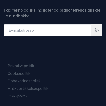
Faa teknologiske indsigter og branchetrends direkte
i din indbakke
Privatlivspolitik
Cookiepolitik
Opbevaringspolitik
Anti-bestikkelsespolitik
CSR-politik