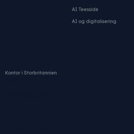
AI Teesside
AI og digitalisering
Kontakt os
Kontor i Storbritannien
+(44)1642 688 750
hello@mcd-uk.com
Nyhedsbrev