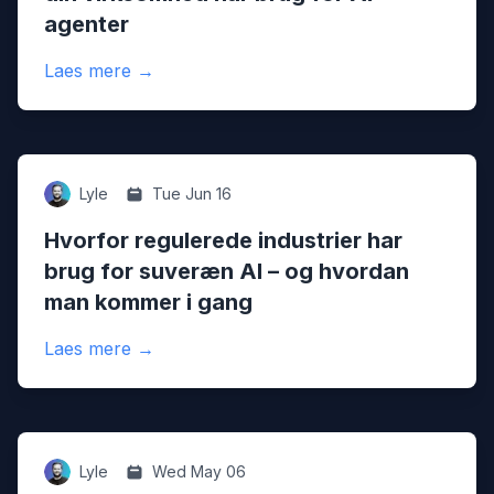
agenter
:
Agentisk AI: Hvad det er, og hvorfor din 
Laes mere
→
Ai
Lyle
Tue Jun 16
Hvorfor regulerede industrier har
brug for suveræn AI – og hvordan
man kommer i gang
:
Hvorfor regulerede industrier har brug 
Laes mere
→
Made-smarter
Lyle
Wed May 06