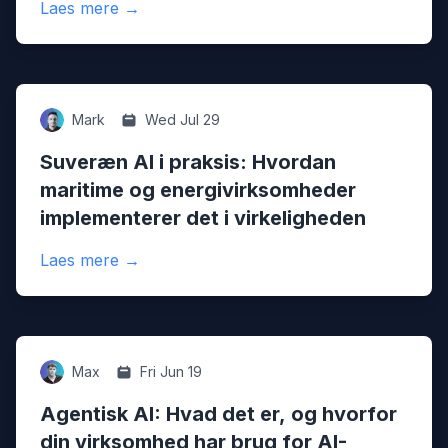
:
AI-agenter i produktion: Hvad 'AI der hand
Laes mere
→
Ai
Mark
Wed Jul 29
Suveræn AI i praksis: Hvordan
maritime og energivirksomheder
implementerer det i virkeligheden
:
Suveræn AI i praksis: Hvordan maritime o
Laes mere
→
Ai
Max
Fri Jun 19
Agentisk AI: Hvad det er, og hvorfor
din virksomhed har brug for AI-