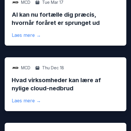
Ai
MCD
Tue Mar 17
AI kan nu fortælle dig præcis,
hvornår foråret er sprunget ud
:
AI kan nu fortælle dig præcis, hvornår fo
Laes mere
→
Digital
MCD
Thu Dec 18
Hvad virksomheder kan lære af
nylige cloud-nedbrud
:
Hvad virksomheder kan lære af nylige cl
Laes mere
→