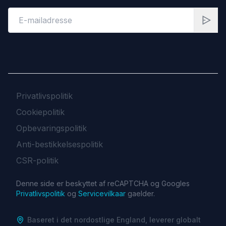
Privatlivspolitik
Cookiepolitik
Opbevaringspolitik
Anti-bestikkelsespolitik
CSR-politik
Denne side er beskyttet af reCAPTCHA og Googles
Privatlivspolitik
og
Servicevilkaar
gaelder.
Baseret i det nordostlige England, leverer globalt