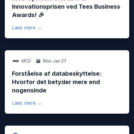
Innovationsprisen ved Tees Business
Awards! 🎉
:
MCD Systems indstillet til Innovationspri
Laes mere
→
Digital
MCD
Mon Jan 27
Forståelse af databeskyttelse:
Hvorfor det betyder mere end
nogensinde
:
Forståelse af databeskyttelse: Hvorfor d
Laes mere
→