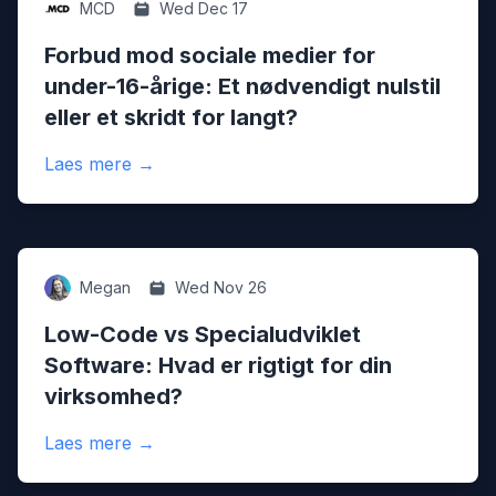
Culture
MCD
Wed Dec 17
Forbud mod sociale medier for
under-16-årige: Et nødvendigt nulstil
eller et skridt for langt?
:
Forbud mod sociale medier for under-16-årig
Laes mere
→
Digital
Megan
Wed Nov 26
Low-Code vs Specialudviklet
Software: Hvad er rigtigt for din
virksomhed?
:
Low-Code vs Specialudviklet Software: Hva
Laes mere
→