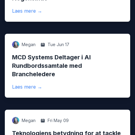
:
Hvorfor en God Digital Onboarding-oplev
Laes mere
→
Innovation
Megan
Tue Jun 17
MCD Systems Deltager i AI
Rundbordssamtale med
Brancheledere
:
MCD Systems Deltager i AI Rundbordssa
Laes mere
→
Digital
Megan
Fri May 09
Teknologiens betydning for at tackle