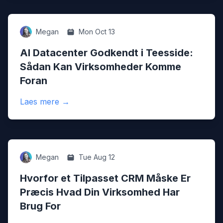
Digital
Megan
Mon Oct 13
AI Datacenter Godkendt i Teesside:
Sådan Kan Virksomheder Komme
Foran
:
AI Datacenter Godkendt i Teesside: Såd
Laes mere
→
Digital
Megan
Tue Aug 12
Hvorfor et Tilpasset CRM Måske Er
Præcis Hvad Din Virksomhed Har
Brug For