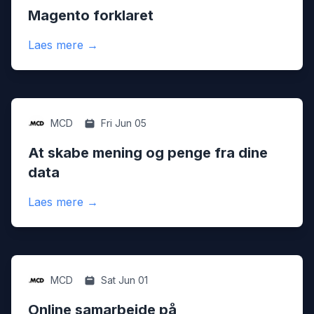
Magento forklaret
:
Magento forklaret
Laes mere
→
Digital
MCD
Fri Jun 05
At skabe mening og penge fra dine
data
:
At skabe mening og penge fra dine data
Laes mere
→
Digital
MCD
Sat Jun 01
Online samarbejde på