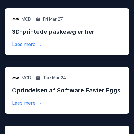
Seasonal
MCD
Fri Mar 27
3D-printede påskeæg er her
:
3D-printede påskeæg er her
Laes mere
→
Seasonal
MCD
Tue Mar 24
Oprindelsen af Software Easter Eggs
:
Oprindelsen af Software Easter Eggs
Laes mere
→