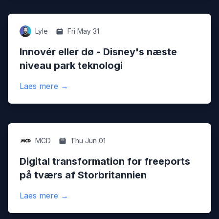
Digital
Lyle
Fri May 31
Innovér eller dø - Disney's næste
niveau park teknologi
:
Innovér eller dø - Disney's næste niveau 
Laes mere
→
Digital
MCD
Thu Jun 01
Digital transformation for freeports
på tværs af Storbritannien
:
Digital transformation for freeports på tv
Laes mere
→