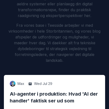
aeldre systemer eller planlaegg din digital
transformationsrejse, finder du praktisk
raadgivning og ekspertperspektiver her.
Fra vores base i Teesside arbejder vi med
virksomheder i hele Storbritannien, og vores blog
afspejler de udfordringer og muligheder, vi
maeder hver dag. Vi daekker alt fra tekniske
dybdeboringer til strategisk vejledning til
forretningsledere, der navigerer det digitale
landskab.
Ai
Max
Wed Jul 29
AI-agenter i produktion: Hvad 'AI der
handler' faktisk ser ud som