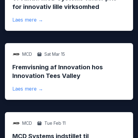
for innovativ lille virksomhed
:
Vi vandt! MCD Systems vinder pris for inno
Laes mere
→
Innovation
MCD
Sat Mar 15
Fremvisning af Innovation hos
Innovation Tees Valley
:
Fremvisning af Innovation hos Innovation
Laes mere
→
Innovation
MCD
Tue Feb 11
MCD Systems indstillet til