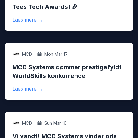
Tees Tech Awards! 🎉
:
Finalister til Innovation Award ved Tees T
Laes mere
→
Education
MCD
Mon Mar 17
MCD Systems dømmer prestigefyldt
WorldSkills konkurrence
:
MCD Systems dømmer prestigefyldt World
Laes mere
→
Innnovation
MCD
Sun Mar 16
Vi vandt! MCD Systems vinder pris