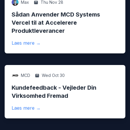
Digital
Max
Thu Nov 28
Sådan Anvender MCD Systems
Vercel til at Accelerere
Produktleverancer
:
Sådan Anvender MCD Systems Vercel til a
Laes mere
→
Digital
MCD
Wed Oct 30
Kundefeedback - Vejleder Din
Virksomhed Fremad
:
Kundefeedback - Vejleder Din Virksomhe
Laes mere
→