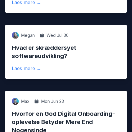
:
Hvorfor et Tilpasset CRM Måske Er Præc
Laes mere
→
Digital
Megan
Wed Jul 30
Hvad er skræddersyet
softwareudvikling?
:
Hvad er skræddersyet softwareudvikling?
Laes mere
→
Digital
Max
Mon Jun 23
Hvorfor en God Digital Onboarding-
oplevelse Betyder Mere End
Nogensinde