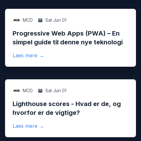
Digital
MCD
Sat Jun 01
Progressive Web Apps (PWA) – En
simpel guide til denne nye teknologi
:
Progressive Web Apps (PWA) – En simpel g
Laes mere
→
Digital
MCD
Sat Jun 01
Lighthouse scores - Hvad er de, og
hvorfor er de vigtige?
:
Lighthouse scores - Hvad er de, og hvorfo
Laes mere
→