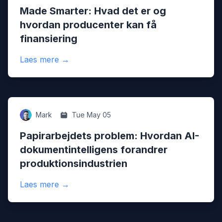
Made Smarter: Hvad det er og
hvordan producenter kan få
finansiering
:
Made Smarter: Hvad det er og hvordan pro
Laes mere
→
Ai
Mark
Tue May 05
Papirarbejdets problem: Hvordan AI-
dokumentintelligens forandrer
produktionsindustrien
:
Papirarbejdets problem: Hvordan AI-dokum
Laes mere
→