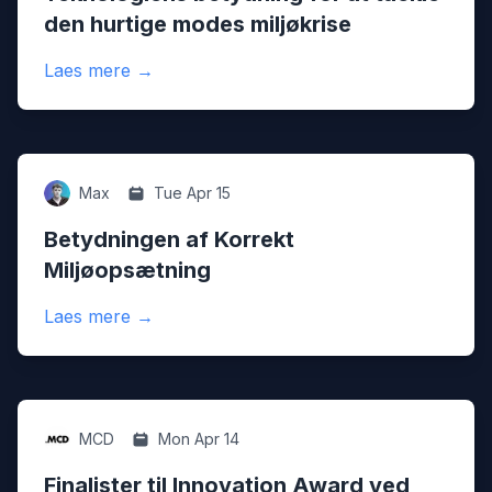
den hurtige modes miljøkrise
:
Teknologiens betydning for at tackle den 
Laes mere
→
Digital
Max
Tue Apr 15
Betydningen af Korrekt
Miljøopsætning
:
Betydningen af Korrekt Miljøopsætning
Laes mere
→
Innovation
MCD
Mon Apr 14
Finalister til Innovation Award ved