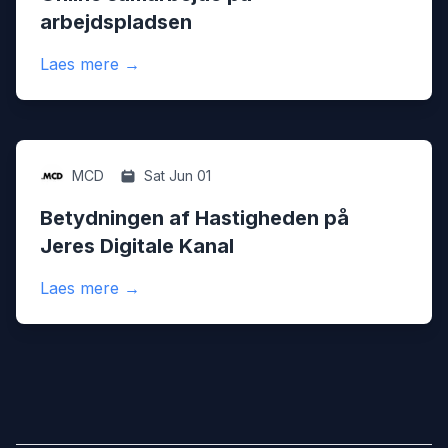
arbejdspladsen
:
Online samarbejde på arbejdspladsen
Laes mere
→
Digital
MCD
Sat Jun 01
Betydningen af Hastigheden på
Jeres Digitale Kanal
:
Betydningen af Hastigheden på Jeres Digi
Laes mere
→