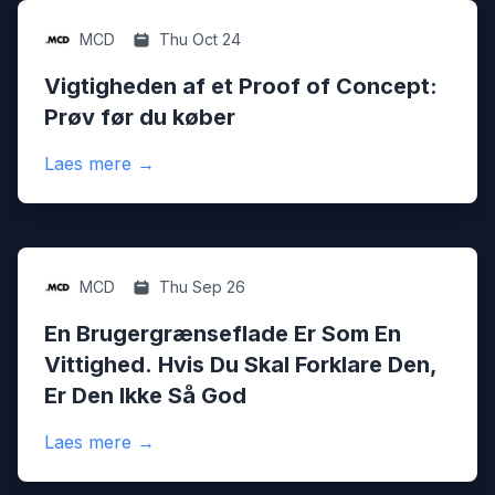
Digital
MCD
Thu Oct 24
Vigtigheden af et Proof of Concept:
Prøv før du køber
:
Vigtigheden af et Proof of Concept: Prøv 
Laes mere
→
Digital
MCD
Thu Sep 26
En Brugergrænseflade Er Som En
Vittighed. Hvis Du Skal Forklare Den,
Er Den Ikke Så God
:
En Brugergrænseflade Er Som En Vittighe
Laes mere
→