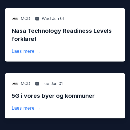
Digital
MCD
Wed Jun 01
Nasa Technology Readiness Levels
forklaret
:
Nasa Technology Readiness Levels forkla
Laes mere
→
Digital
MCD
Tue Jun 01
5G i vores byer og kommuner
:
5G i vores byer og kommuner
Laes mere
→