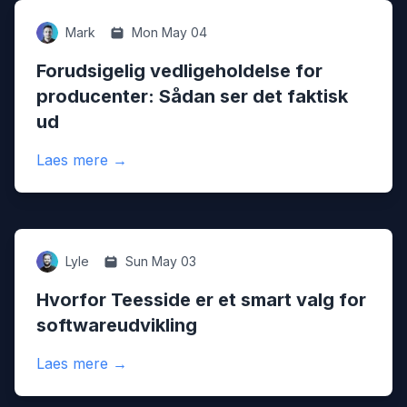
Predictive-maintenance
Mark
Mon May 04
Forudsigelig vedligeholdelse for
producenter: Sådan ser det faktisk
ud
:
Forudsigelig vedligeholdelse for producent
Laes mere
→
Teesside
Lyle
Sun May 03
Hvorfor Teesside er et smart valg for
softwareudvikling
:
Hvorfor Teesside er et smart valg for sof
Laes mere
→