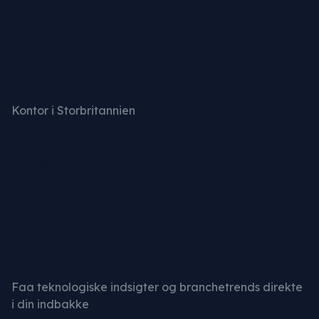
Kontakt os
Kontor i Storbritannien
+(44)1642 688 750
hello@mcd-uk.com
Nyhedsbrev
Faa teknologiske indsigter og branchetrends direkte
i din indbakke