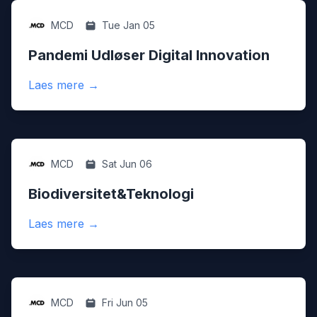
Digital
MCD
Tue Jan 05
Pandemi Udløser Digital Innovation
:
Pandemi Udløser Digital Innovation
Laes mere
→
Digital
MCD
Sat Jun 06
Biodiversitet&Teknologi
:
Biodiversitet&Teknologi
Laes mere
→
Digital
MCD
Fri Jun 05