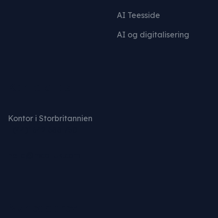
AI Teesside
AI og digitalisering
Kontakt os
Kontor i Storbritannien
+(44)1642 688 750
hello@mcd-uk.com
Nyhedsbrev