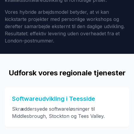
kvalitetssoftwareudvikling til fornuftige priser.
Vores hybride arbejdsmodel betyder, at vi kan
kickstarte projekter med personlige workshops og
derefter samarbejde eksternt til den daglige udvikling.
Resultatet: effektiv levering uden overheadet fra et
London-postnummer.
Udforsk vores regionale tjenester
Softwareudvikling i Teesside
Skræddersyede softwareløsninger til
Middlesbrough, Stockton og Tees Valley.