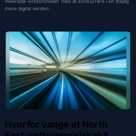
Wearside-virksomheder med at konkurrere i en stadig
mere digital verden.
Hvorfor vælge et North
East-softwareselskab?