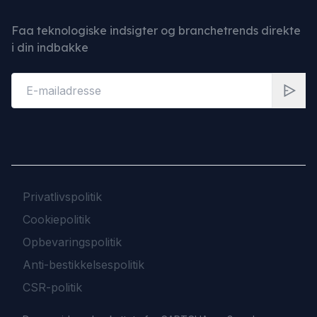
Faa teknologiske indsigter og branchetrends direkte
i din indbakke
Privatlivspolitik
Cookiepolitik
Opbevaringspolitik
Anti-bestikkelsespolitik
CSR-politik