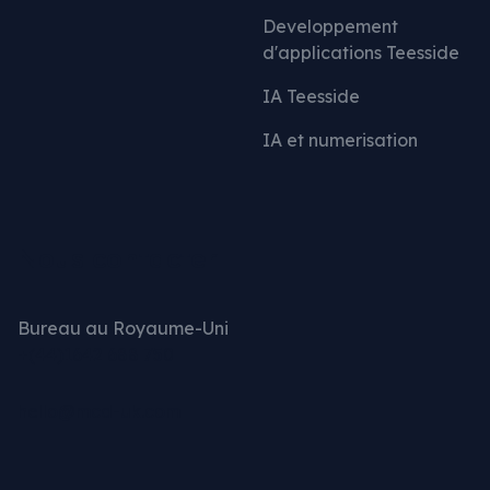
Developpement
d'applications Teesside
IA Teesside
IA et numerisation
Nous contacter
Bureau au Royaume-Uni
+(44)1642 688 750
hello@mcd-uk.com