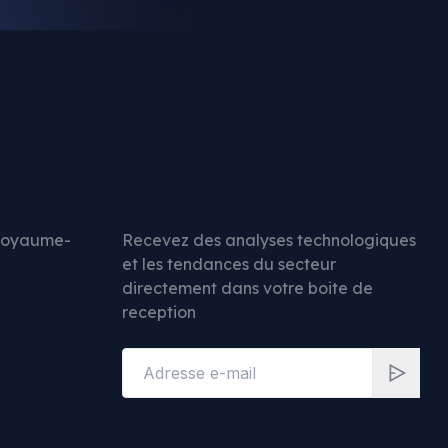
ntacter
Newsletter
Royaume-
Recevez des analyses technologiques
et les tendances du secteur
88 750
directement dans votre boite de
reception
uk.com