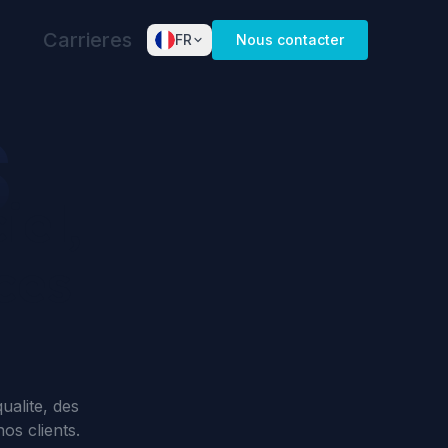
Carrieres
FR
Nous contacter
English
Dansk
S
Norsk
iel,
Deutsch
Español
ces
Français
Nederlands
Svenska
Italiano
alite, des
os clients.
Português