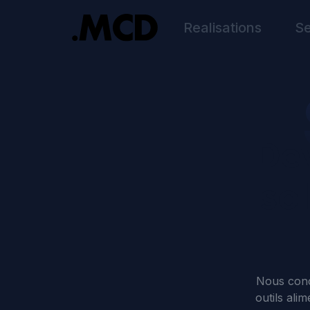
Realisations
Se
Dev
so
Nous conc
outils ali