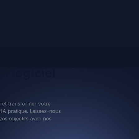
n logiciel
 et transformer votre
 l'IA pratique. Laissez-nous
 vos objectifs avec nos