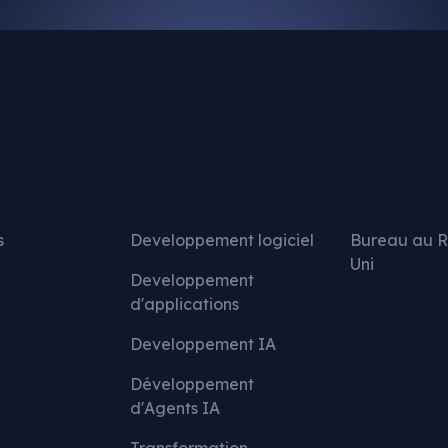
u site
Services
Nous co
s
Developpement logiciel
Bureau au 
Uni
Developpement
+(44)1642 6
d'applications
hello@mcd-
Developpement IA
Développement
d'Agents IA