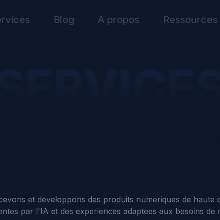
rvices
Blog
A propos
Ressources
SERVICE
eloppement logic
lutions IA et servi
numeriques
evons et developpons des produits numeriques de haute qu
mentes par l'IA et des experiences adaptees aux besoins de n