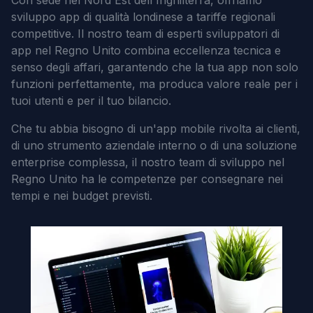
Con sede nel Nord Est dell'Inghilterra, offriamo
sviluppo app di qualità londinese a tariffe regionali
competitive. Il nostro team di esperti sviluppatori di
app nel Regno Unito combina eccellenza tecnica e
senso degli affari, garantendo che la tua app non solo
funzioni perfettamente, ma produca valore reale per i
tuoi utenti e per il tuo bilancio.
Che tu abbia bisogno di un'app mobile rivolta ai clienti,
di uno strumento aziendale interno o di una soluzione
enterprise complessa, il nostro team di sviluppo nel
Regno Unito ha le competenze per consegnare nei
tempi e nei budget previsti.