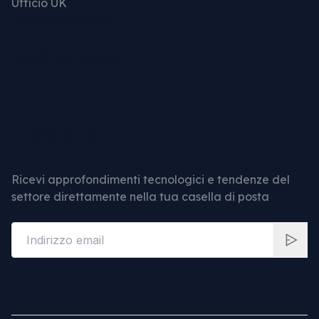
Ufficio UK
+(44)1642 688 750
hello@mcd-uk.com
Newsletter
Ricevi approfondimenti tecnologici e tendenze del
settore direttamente nella tua casella di posta