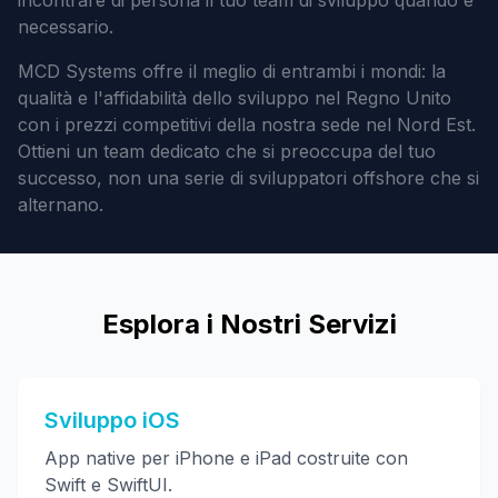
incontrare di persona il tuo team di sviluppo quando è
necessario.
MCD Systems offre il meglio di entrambi i mondi: la
qualità e l'affidabilità dello sviluppo nel Regno Unito
con i prezzi competitivi della nostra sede nel Nord Est.
Ottieni un team dedicato che si preoccupa del tuo
successo, non una serie di sviluppatori offshore che si
alternano.
Esplora i Nostri Servizi
Sviluppo iOS
App native per iPhone e iPad costruite con
Swift e SwiftUI.