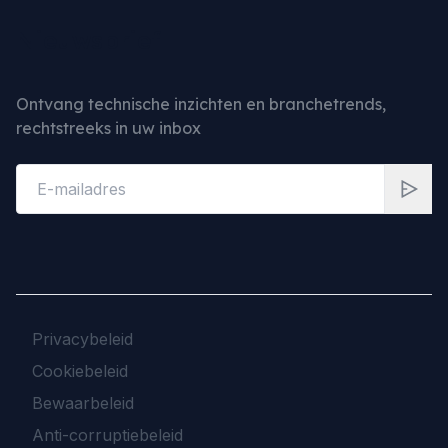
Nieuwsbrief
Ontvang technische inzichten en branchetrends,
rechtstreeks in uw inbox
Privacybeleid
Cookiebeleid
Bewaarbeleid
Anti-corruptiebeleid