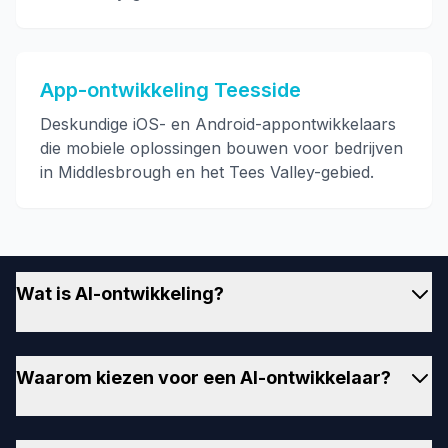
App-ontwikkeling Teesside
Deskundige iOS- en Android-appontwikkelaars
die mobiele oplossingen bouwen voor bedrijven
in Middlesbrough en het Tees Valley-gebied.
Wat is AI-ontwikkeling?
AI-ontwikkeling omvat het creëren van intelligente
Waarom kiezen voor een AI-ontwikkelaar?
systemen die taken kunnen automatiseren, data
kunnen analyseren en inzichten kunnen bieden. Van