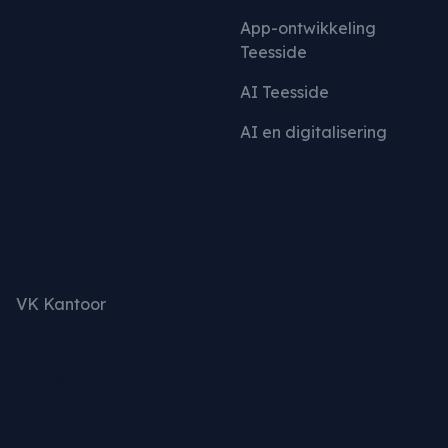
App-ontwikkeling
Teesside
AI Teesside
AI en digitalisering
Neem contact op
VK Kantoor
+(44)1642 688 750
hello@mcd-uk.com