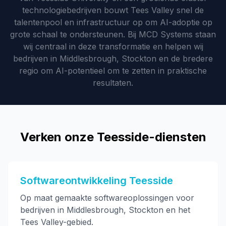
technologiebedrijven bouwt Tees Valley snel de
talentenpool en infrastructuur op om AI-adoptie op
grote schaal te ondersteunen. Bij MCD Systems staan
wij centraal in deze transformatie en helpen wij
bedrijven in Middlesbrough, Stockton en de bredere
regio om AI-potentieel om te zetten in praktische
resultaten.
Verken onze Teesside-diensten
Softwareontwikkeling Teesside
Op maat gemaakte softwareoplossingen voor
bedrijven in Middlesbrough, Stockton en het
Tees Valley-gebied.