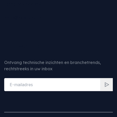
+(44)1642 688 750
hello@mcd-uk.com
Nieuwsbrief
Ontvang technische inzichten en branchetrends,
rechtstreeks in uw inbox