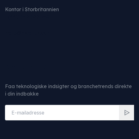
Kontor i Storbritannien
+(44)1642 688 750
hello@mcd-uk.com
Nyhedsbrev
Faa teknologiske indsigter og branchetrends direkte
i din indbakke