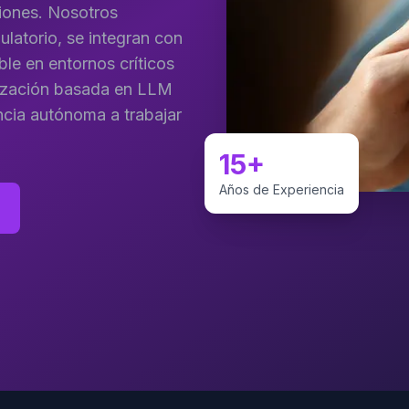
iones. Nosotros
ulatorio, se integran con
ble en entornos críticos
tización basada en LLM
ncia autónoma a trabajar
15+
Años de Experiencia