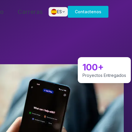
to
Carreras
ES
Contactenos
English
Dansk
Norsk
Deutsch
100+
Español
Proyectos Entregados
Français
Nederlands
Svenska
Italiano
Português