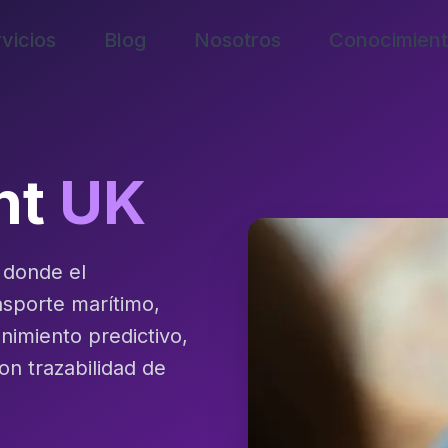
vicios
Blog
Nosotros
Conocimien
nt
UK
 donde el
nsporte marítimo,
nimiento predictivo,
con trazabilidad de