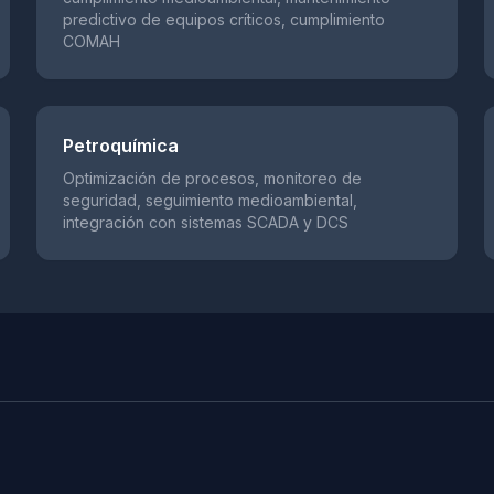
predictivo de equipos críticos, cumplimiento
COMAH
Petroquímica
Optimización de procesos, monitoreo de
seguridad, seguimiento medioambiental,
integración con sistemas SCADA y DCS