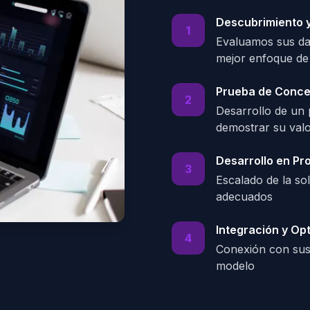
Descubrimiento y
1
Evaluamos sus dat
mejor enfoque de
Prueba de Conce
2
Desarrollo de un 
demostrar su val
Desarrollo en Pr
3
Escalado de la s
adecuados
Integración y Op
4
Conexión con sus 
modelo